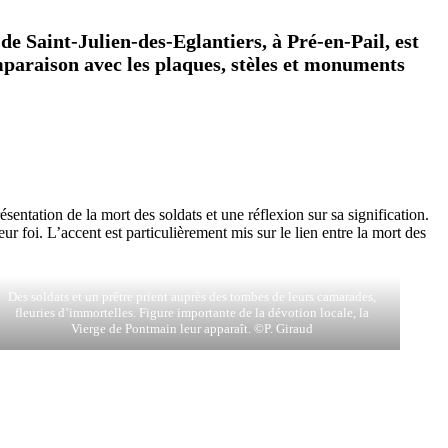
e Saint-Julien-des-Eglantiers, à Pré-en-Pail, est
paraison avec les plaques, stèles et monuments
entation de la mort des soldats et une réflexion sur sa signification.
ur foi. L’accent est particulièrement mis sur le lien entre la mort des
Des soldats et un prêtre prient auprès des tombes de leurs camarades,
fleuries d’immortelles. Figure importante de la dévotion locale, la
Vierge de Pontmain leur apparaît. ©P. Giraud