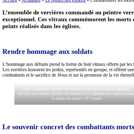
Accueil
»
Actualités
»
Le regard des experts
»
Commémorer les morts d
L’ensemble de verrières commandé au peintre verrie
exceptionnel. Ces vitraux commémorent les morts d
peints réalisés dans les églises.
Rendre hommage aux soldats
L’hommage aux défunts prend la forme de huit vitraux offerts par les fi
Les verrières honorent les poilus, représentés en groupe, et offrent une
combattants et le sacrifice de Jésus et sur la promesse de la vie éternel
Des soldats sont représentés dans une tranchée devant un paysage
dévasté, aux arbres calcinés. Au-dessus d’eux apparaît une sainte portan
la palme du martyr. ©P. Giraud
Le souvenir concret des combattants morts