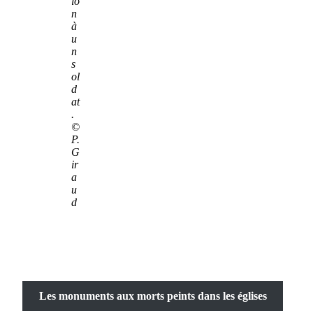
io
n
à
u
n
s
ol
d
at
.
©
P.
G
ir
a
u
d
Les monuments aux morts peints dans les églises