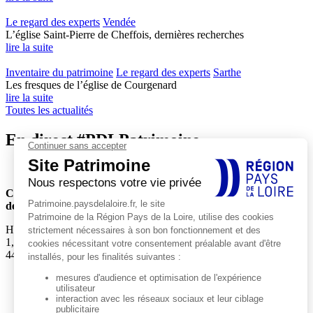
Le regard des experts
Vendée
L’église Saint-Pierre de Cheffois, dernières recherches
lire la suite
Inventaire du patrimoine
Le regard des experts
Sarthe
Les fresques de l’église de Courgenard
lire la suite
Toutes les actualités
En direct #PDLPatrimoine
Conseil régional
des Pays de la Loire
Hôtel de Région
1, rue de la Loire
44966 Nantes Cedex 9
Actualités
Agenda