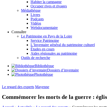
Habiter la campagne
Occuper rives et rivages
Médiathèque
Livres
Podcasts
Vidéos
Webdocumentaire
Connaître
Le Patrimoine en Pays de la Loire
Service Patrimoine
L’Inventaire général du patrimoine culturel
Études en cours
Aides régionales au patrimoine
Outils de recherche
Bibliothèque
Dossiers d’inventaire
Photothèque
Le regard des experts
Mayenne
Commémorer les morts de la guerre : églis