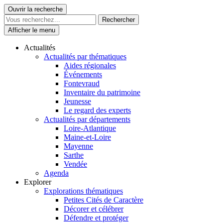
Skip
Ouvrir la recherche
Le Patrimoine se vit ici
to
content
Afficher le menu
Actualités
Actualités par thématiques
Aides régionales
Événements
Fontevraud
Inventaire du patrimoine
Jeunesse
Le regard des experts
Actualités par départements
Loire-Atlantique
Maine-et-Loire
Mayenne
Sarthe
Vendée
Agenda
Explorer
Explorations thématiques
Petites Cités de Caractère
Décorer et célébrer
Défendre et protéger