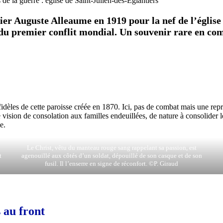
e la guerre : église de Saint-Julien-des-Eglantiers
r Auguste Alleaume en 1919 pour la nef de l’église d
u premier conflit mondial. Un souvenir rare en com
dèles de cette paroisse créée en 1870. Ici, pas de combat mais une représ
 vision de consolation aux familles endeuillées, de nature à consolider le
le.
Le Christ, vêtu du manteau rouge sang rappelant sa passion, est
t
agenouillé aux côtés d’un soldat, dépouillé de son casque et de son
fusil. Il l’enserre en signe de réconfort. ©P. Giraud
 au front