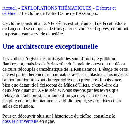
Accueil
»
EXPLORATIONS THÉMATIQUES
»
Décorer et
célébrer
»
Le cloître de Notre-Dame de l’Assomption
Ce cloître construit au XVIe siècle, est situé au sud de la cathédrale
de Luçon. Il se compose de trois galeries voûtées d'ogives, entourant
un préau ayant servi de cimetière.
Une architecture exceptionnelle
Les voûtes d’ogives des trois galeries sont d’un style gothique
flamboyant, mais les clefs de voûte de la galerie ouest ont un décor
de cuirs découpés caractéristique de la Renaissance. L’étage de cette
aile est particulièrement remarquable, avec ses pilastres à losanges et
sa mouluration relevant du répertoire de la première Renaissance,
bien que datant de l’épiscopat de Miles d’Illiers, c’est-à-dire du
deuxième quart du XVIe siècle. Nous savons par les textes que
l’étage de l’aile ouest, surmonté d’un grenier, était réservé au
chapitre et abritait notamment sa bibliothèque, ses archives et ses
salles de réunion.
Pour en découvrir plus sur l’historique du cloître, consultez le
dossier d’inventaire
en ligne.