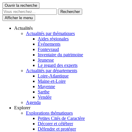
Skip
Ouvrir la recherche
Le Patrimoine se vit ici
to
content
Afficher le menu
Actualités
Actualités par thématiques
Aides régionales
Événements
Fontevraud
Inventaire du patrimoine
Jeunesse
Le regard des experts
Actualités par départements
Loire-Atlantique
Maine-et-Loire
Mayenne
Sarthe
Vendée
Agenda
Explorer
Explorations thématiques
Petites Cités de Caractère
Décorer et célébrer
Défendre et protéger