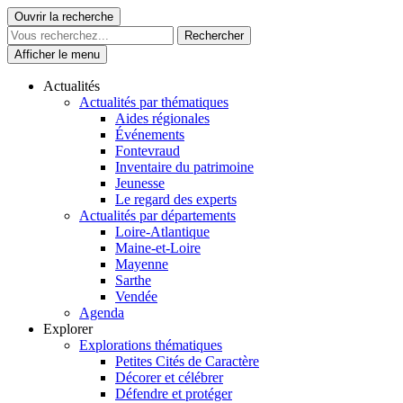
Skip
Ouvrir la recherche
Le Patrimoine se vit ici
to
content
Afficher le menu
Actualités
Actualités par thématiques
Aides régionales
Événements
Fontevraud
Inventaire du patrimoine
Jeunesse
Le regard des experts
Actualités par départements
Loire-Atlantique
Maine-et-Loire
Mayenne
Sarthe
Vendée
Agenda
Explorer
Explorations thématiques
Petites Cités de Caractère
Décorer et célébrer
Défendre et protéger