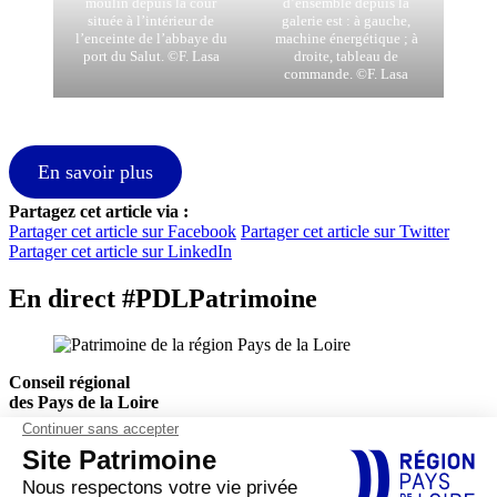
moulin depuis la cour
d’ensemble depuis la
située à l’intérieur de
galerie est : à gauche,
l’enceinte de l’abbaye du
machine énergétique ; à
port du Salut. ©F. Lasa
droite, tableau de
commande. ©F. Lasa
En savoir plus
Partagez cet article via :
Partager cet article sur Facebook
Partager cet article sur Twitter
Partager cet article sur LinkedIn
En direct #PDLPatrimoine
Conseil régional
des Pays de la Loire
Hôtel de Région
1, rue de la Loire
44966 Nantes Cedex 9