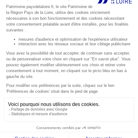
Actualités
Agenda
EXPLORER
Explorations thématiques
Petites cités de caractère
Décorer et célébrer
Défendre et protéger
Habiter la campagne
Occuper rives et rivages
Médiathèque
CONNAÎTRE
Le patrimoine en Pays de la Loire
Service Patrimoine
L’Inventaire général du patrimoine culturel
Études en cours
Aides régionales au patrimoine
Outils de recherche
Accessibilité : partiellement conforme
Mentions légales
Protection des données personnelles
Gestion des cookies
Plan du site