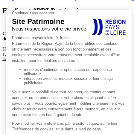
En direct #PDLPatrimoine
Conseil régional
des Pays de la Loire
Hôtel de Région
1, rue de la Loire
44966 Nantes Cedex 9
Actualités
Agenda
EXPLORER
Explorations thématiques
Petites cités de caractère
Décorer et célébrer
Défendre et protéger
Habiter la campagne
Occuper rives et rivages
Médiathèque
CONNAÎTRE