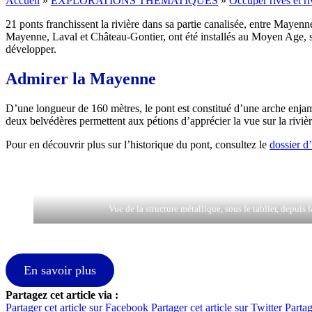
Accueil
»
EXPLORATIONS THÉMATIQUES
»
Occuper rives et r
21 ponts franchissent la rivière dans sa partie canalisée, entre Mayenne
Mayenne, Laval et Château-Gontier, ont été installés au Moyen Age, san
développer.
Admirer la Mayenne
D’une longueur de 160 mètres, le pont est constitué d’une arche enjamban
deux belvédères permettent aux pétions d’apprécier la vue sur la rivièr
Pour en découvrir plus sur l’historique du pont, consultez le
dossier d
Vue de la structure métallique, sous le tablier, depuis l
En savoir plus
Partagez cet article via :
Partager cet article sur Facebook
Partager cet article sur Twitter
Partag