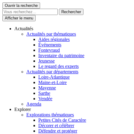
Skip
Ouvrir la recherche
Le Patrimoine se vit ici
to
content
Afficher le menu
Actualités
Actualités par thématiques
Aides régionales
Événements
Fontevraud
Inventaire du patrimoine
Jeunesse
Le regard des experts
Actualités par départements
Loire-Atlantique
Maine-et-Loire
Mayenne
Sarthe
Vendée
Agenda
Explorer
Explorations thématiques
Petites Cités de Caractère
Décorer et célébrer
Défendre et protéger