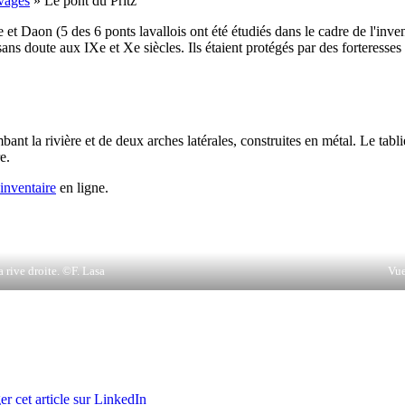
ivages
»
Le pont du Pritz
 et Daon (5 des 6 ponts lavallois ont été étudiés dans le cadre de l'inven
s doute aux IXe et Xe siècles. Ils étaient protégés par des forteresses a
t la rivière et de deux arches latérales, construites en métal. Le tablie
e.
’inventaire
en ligne.
a rive droite. ©F. Lasa
Vue
er cet article sur LinkedIn