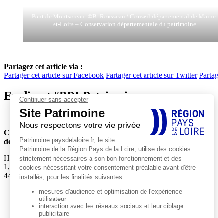
Pont de Montsoreau. ©B. Rousseau / Conseil départemental de Maine-
et-Loire – Conservation départementale du patrimoine
Partagez cet article via :
Partager cet article sur Facebook
Partager cet article sur Twitter
Partag
En direct #PDLPatrimoine
Conseil régional
des Pays de la Loire
Hôtel de Région
1, rue de la Loire
44966 Nantes Cedex 9
Actualités
Agenda
EXPLORER