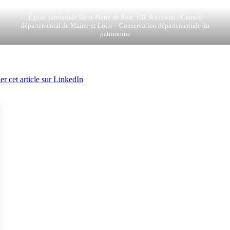
Église paroissiale Saint-Pierre de Rest. ©B. Rousseau / Conseil
départemental de Maine-et-Loire – Conservation départementale du
patrimoine
er cet article sur LinkedIn