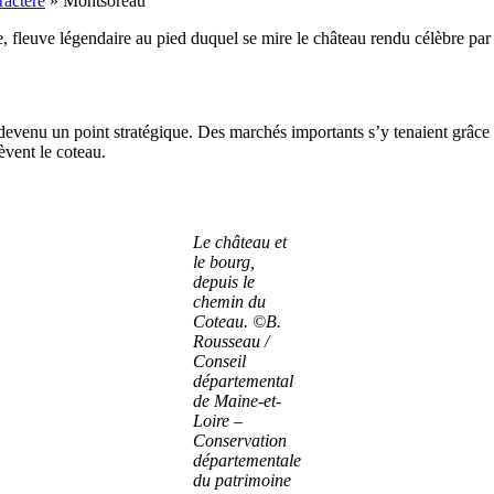
ractère
»
Montsoreau
re, fleuve légendaire au pied duquel se mire le château rendu célèbre
evenu un point stratégique. Des marchés importants s’y tenaient grâce à
èvent le coteau.
Le château et
le bourg,
depuis le
chemin du
Coteau. ©B.
Rousseau /
Conseil
départemental
de Maine-et-
Loire –
Conservation
départementale
du patrimoine