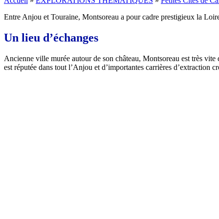
Accueil
»
EXPLORATIONS THÉMATIQUES
»
Petites Cités de Ca
Entre Anjou et Touraine, Montsoreau a pour cadre prestigieux la Loi
Un lieu d’échanges
Ancienne ville murée autour de son château, Montsoreau est très vite d
est réputée dans tout l’Anjou et d’importantes carrières d’extraction cr