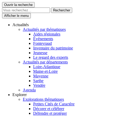
Skip
Ouvrir la recherche
Le Patrimoine se vit ici
to
content
Afficher le menu
Actualités
Actualités par thématiques
Aides régionales
Événements
Fontevraud
Inventaire du patrimoine
Jeunesse
Le regard des experts
Actualités par départements
Loire-Atlantique
Maine-et-Loire
Mayenne
Sarthe
Vendée
Agenda
Explorer
Explorations thématiques
Petites Cités de Caractère
Décorer et célébrer
Défendre et protéger