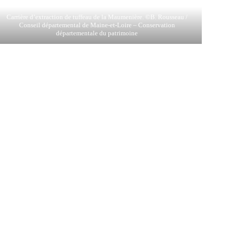
Carrière d’extraction de tuffeau de la Maumenière. ©B. Rousseau /
Conseil départemental de Maine-et-Loire – Conservation
départementale du patrimoine