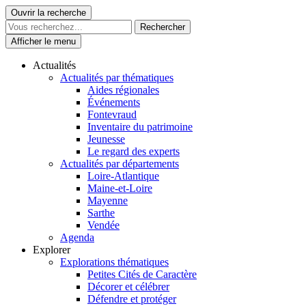
Skip
Ouvrir la recherche
Le Patrimoine se vit ici
to
content
Afficher le menu
Actualités
Actualités par thématiques
Aides régionales
Événements
Fontevraud
Inventaire du patrimoine
Jeunesse
Le regard des experts
Actualités par départements
Loire-Atlantique
Maine-et-Loire
Mayenne
Sarthe
Vendée
Agenda
Explorer
Explorations thématiques
Petites Cités de Caractère
Décorer et célébrer
Défendre et protéger