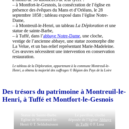
– à Montfort-le-Gesnois, la consécration de l’église en
présence des évêques du Mans et d’Orléans, le 28
septembre 1858 ; tableau exposé dans l’église Notre-
Dame,
– à Montreuil-le-Henri, un tableau
La Déploration
et une
statue de sainte-Barbe,
– à Tuffé, dans l’
abbaye Notre-Dame
, une cloche,
vestige de l’ancienne abbaye, une statue zoomorphe dite
La Velue, et un bas-relief représentant Marie-Madeleine.
Ces œuvres nécessitent une intervention en conservation
restauration.
Le tableau de la Déploration, appartenant à la commune Montreuil-le-
Henri, a obtenu la majorité des suffrages © Région des Pays de la Loire
Des trésors du patrimoine à Montreuil-le-
Henri, à Tuffé et Montfort-le-Gesnois
Statue de Sainte-Barbe.
Le pavillon, cloche
Eglise de Montreuil-le-
déposée de l’église.
Abbaye
Henri © T. Seldubuisson
de Tuffé
© F. Lasa