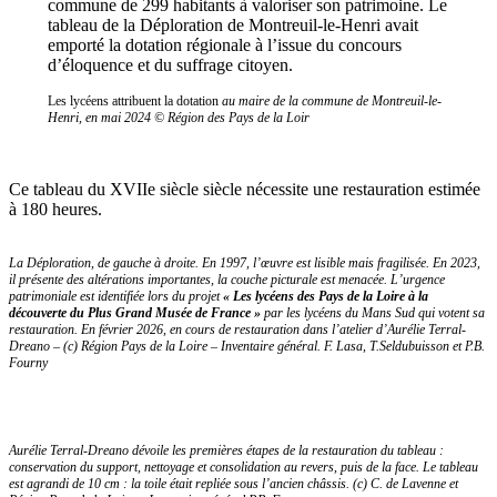
commune de 299 habitants à valoriser son patrimoine. Le
tableau de la Déploration de Montreuil-le-Henri avait
emporté la dotation régionale à l’issue du concours
d’éloquence et du suffrage citoyen.
Les lycéens attribuent la dotation
au maire de la commune de Montreuil-le-
Henri, en mai 2024 © Région des Pays de la Loir
Ce tableau du XVIIe siècle siècle nécessite une restauration estimée
à 180 heures.
La Déploration, de gauche à droite. En 1997, l’œuvre est lisible mais fragilisée. En 2023,
il présente des altérations importantes, la couche picturale est menacée. L’urgence
patrimoniale est identifiée lors du projet
« Les lycéens des Pays de la Loire à la
découverte du Plus Grand Musée de France »
par les lycéens du Mans Sud qui votent sa
restauration. En février 2026, en cours de restauration dans l’atelier d’Aurélie Terral-
Dreano – (c) Région Pays de la Loire – Inventaire général. F. Lasa, T.Seldubuisson et P.B.
Fourny
Aurélie Terral-Dreano dévoile les premières étapes de la restauration du tableau :
conservation du support, nettoyage et consolidation au revers, puis de la face. Le tableau
est agrandi de 10 cm : la toile était repliée sous l’ancien châssis. (c) C. de Lavenne et