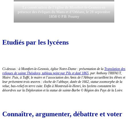
La consécration de l’église de Montfort-le-Gesnois en
présence des évêques du Mans et d’Orléans, le 28 septembre
1858 © P.B. Fourny
Etudiés par les lycéens
Ci-dessus : à Montfort-le-Gesnois, église Notre-Dame : présentation de la
Translation des
reliques de sainte Théodora, tableau peint par Pils et daté 1865
, par Anthony TRIFAUT,
Maire. Puis, à Tuffé, le maire et l’association des Amis de l’Abbaye accueillent les élèves et
leur présentent trois œuvres : cloche de l’abbaye, datée de 1662, statue zoomorphe de la
velue, bas-relief en terre cuite. Enfin à Montreuil-le-Henri, les lycéens constatent les
désordres sur la Déploration et la statue de sainte-Barbe © Région des Pays de la Loire.
Connaître, argumenter, débattre et voter