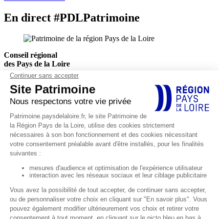
En direct #PDLPatrimoine
Conseil régional
des Pays de la Loire
Hôtel de Région
1, rue de la Loire
44966 Nantes Cedex 9
Actualités
Agenda
EXPLORER
Explorations thématiques
Petites cités de caractère
Décorer et célébrer
Défendre et protéger
Habiter la campagne
Occuper rives et rivages
Médiathèque
CONNAÎTRE