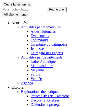
Skip
Ouvrir la recherche
Le Patrimoine se vit ici
to
content
Afficher le menu
Actualités
Actualités par thématiques
Aides régionales
Événements
Fontevraud
Inventaire du patrimoine
Jeunesse
Le regard des experts
Actualités par départements
Loire-Atlantique
Maine-et-Loire
Mayenne
Sarthe
Vendée
Agenda
Explorer
Explorations thématiques
Petites Cités de Caractère
Décorer et célébrer
Défendre et protéger