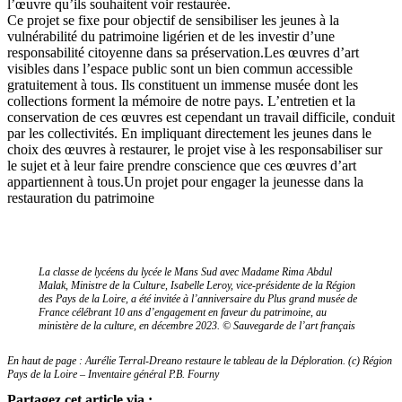
l’œuvre qu’ils souhaitent voir restaurée.
Ce projet se fixe pour objectif de sensibiliser les jeunes à la
vulnérabilité du patrimoine ligérien et de les investir d’une
responsabilité citoyenne dans sa préservation.Les œuvres d’art
visibles dans l’espace public sont un bien commun accessible
gratuitement à tous. Ils constituent un immense musée dont les
collections forment la mémoire de notre pays. L’entretien et la
conservation de ces œuvres est cependant un travail difficile, conduit
par les collectivités. En impliquant directement les jeunes dans le
choix des œuvres à restaurer, le projet vise à les responsabiliser sur
le sujet et à leur faire prendre conscience que ces œuvres d’art
appartiennent à tous.Un projet pour engager la jeunesse dans la
restauration du patrimoine
La classe de lycéens du lycée le Mans Sud avec Madame Rima Abdul
Malak, Ministre de la Culture, Isabelle Leroy, vice-présidente de la Région
des Pays de la Loire, a été invitée à l’anniversaire du Plus grand musée de
France célébrant 10 ans d’engagement en faveur du patrimoine, au
ministère de la culture, en décembre 2023. © Sauvegarde de l’art français
En haut de page : Aurélie Terral-Dreano restaure le tableau de la Déploration. (c)
Région
Pays de la Loire – Inventaire général
P.B. Fourny
Partagez cet article via :