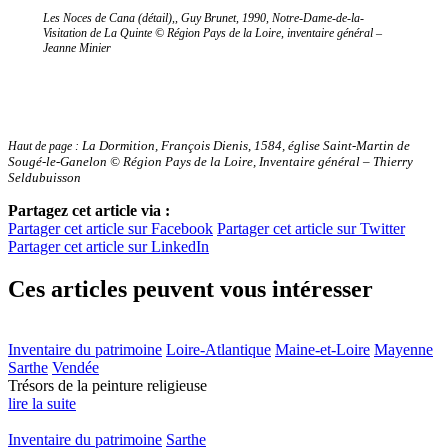
Les Noces de Cana (détail),
, Guy Brunet, 1990, Notre-Dame-de-la-
Visitation de La Quinte © Région Pays de la Loire, inventaire général –
Jeanne Minier
La Dormition
, François Dienis, 1584, église Saint-Martin de
Haut de page :
Sougé-le-Ganelon © Région Pays de la Loire, Inventaire général – Thierry
Seldubuisson
Partagez cet article via :
Partager cet article sur Facebook
Partager cet article sur Twitter
Partager cet article sur LinkedIn
Ces articles peuvent vous intéresser
Inventaire du patrimoine
Loire-Atlantique
Maine-et-Loire
Mayenne
Sarthe
Vendée
Trésors de la peinture religieuse
lire la suite
Inventaire du patrimoine
Sarthe