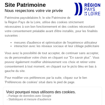
Hôtel de Région
1, rue de la Loire
44966 Nantes Cedex 9
Actualités
Agenda
EXPLORER
Explorations thématiques
Petites cités de caractère
Décorer et célébrer
Défendre et protéger
Habiter la campagne
Occuper rives et rivages
Médiathèque
CONNAÎTRE
Le patrimoine en Pays de la Loire
Service Patrimoine
L’Inventaire général du patrimoine culturel
Études en cours
Aides régionales au patrimoine
Outils de recherche
Accessibilité : partiellement conforme
Mentions légales