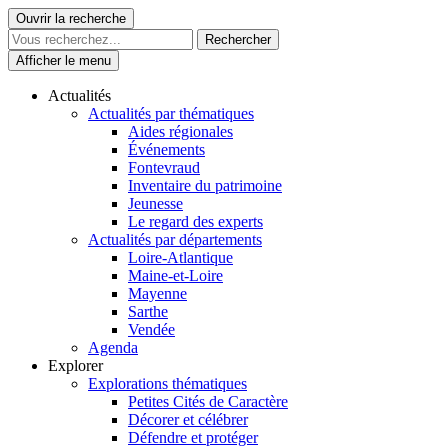
Skip
Ouvrir la recherche
Le Patrimoine se vit ici
to
content
Afficher le menu
Actualités
Actualités par thématiques
Aides régionales
Événements
Fontevraud
Inventaire du patrimoine
Jeunesse
Le regard des experts
Actualités par départements
Loire-Atlantique
Maine-et-Loire
Mayenne
Sarthe
Vendée
Agenda
Explorer
Explorations thématiques
Petites Cités de Caractère
Décorer et célébrer
Défendre et protéger