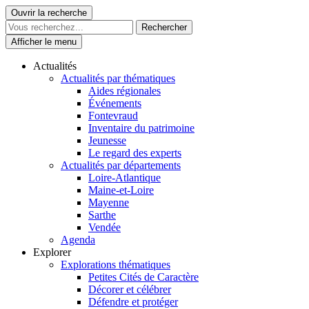
Skip
Ouvrir la recherche
Le Patrimoine se vit ici
to
content
Afficher le menu
Actualités
Actualités par thématiques
Aides régionales
Événements
Fontevraud
Inventaire du patrimoine
Jeunesse
Le regard des experts
Actualités par départements
Loire-Atlantique
Maine-et-Loire
Mayenne
Sarthe
Vendée
Agenda
Explorer
Explorations thématiques
Petites Cités de Caractère
Décorer et célébrer
Défendre et protéger