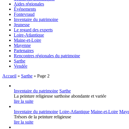
Aides régionales
Événements
Fontevraud
Inventaire du patrimoine
Jeunesse
Le regard des experts
Loire-Atlantique
Maine-et-Loire
Mayenne
Partenaires
Rencontres régionales du patrimoine
Sarthe
Vendée
Accueil
»
Sarthe
»
Page 2
Inventaire du patrimoine
Sarthe
La peinture religieuse sarthoise abondante et variée
lire la suite
Inventaire du patrimoine
Loire-Atlantique
Maine-et-Loire
Maye
Trésors de la peinture religieuse
lire la suite