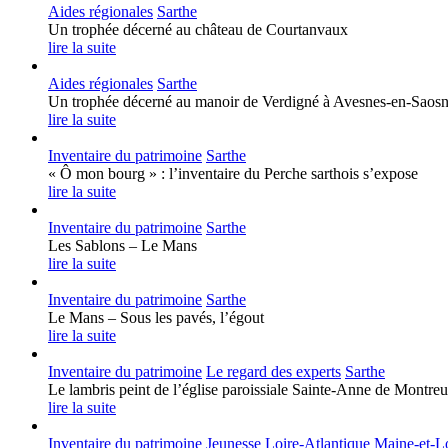
Aides régionales
Sarthe
Un trophée décerné au château de Courtanvaux
lire la suite
Aides régionales
Sarthe
Un trophée décerné au manoir de Verdigné à Avesnes-en-Saosn
lire la suite
Inventaire du patrimoine
Sarthe
« Ô mon bourg » : l’inventaire du Perche sarthois s’expose
lire la suite
Inventaire du patrimoine
Sarthe
Les Sablons – Le Mans
lire la suite
Inventaire du patrimoine
Sarthe
Le Mans – Sous les pavés, l’égout
lire la suite
Inventaire du patrimoine
Le regard des experts
Sarthe
Le lambris peint de l’église paroissiale Sainte-Anne de Montreu
lire la suite
Inventaire du patrimoine
Jeunesse
Loire-Atlantique
Maine-et-L