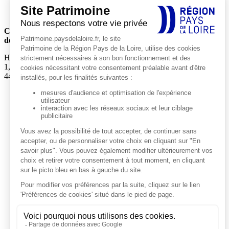
Conseil régional
des Pays de la Loire
Hôtel de Région
1, rue de la Loire
44966 Nantes Cedex 9
Actualités
Agenda
EXPLORER
Explorations thématiques
Petites cités de caractère
Décorer et célébrer
Défendre et protéger
Habiter la campagne
Occuper rives et rivages
Médiathèque
CONNAÎTRE
Le patrimoine en Pays de la Loire
Service Patrimoine