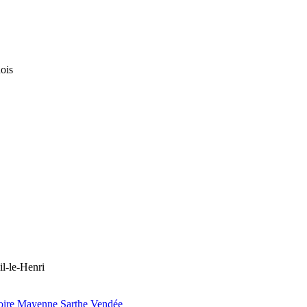
ois
il-le-Henri
oire
Mayenne
Sarthe
Vendée