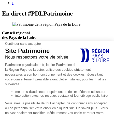
›
En direct #PDLPatrimoine
Conseil régional
des Pays de la Loire
Hôtel de Région
1, rue de la Loire
44966 Nantes Cedex 9
Actualités
Agenda
EXPLORER
Explorations thématiques
Petites cités de caractère
Décorer et célébrer
Défendre et protéger
Habiter la campagne
Occuper rives et rivages
Médiathèque