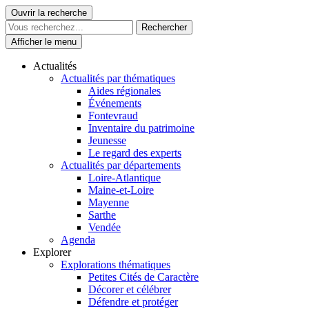
Skip
Ouvrir la recherche
Le Patrimoine se vit ici
to
content
Afficher le menu
Actualités
Actualités par thématiques
Aides régionales
Événements
Fontevraud
Inventaire du patrimoine
Jeunesse
Le regard des experts
Actualités par départements
Loire-Atlantique
Maine-et-Loire
Mayenne
Sarthe
Vendée
Agenda
Explorer
Explorations thématiques
Petites Cités de Caractère
Décorer et célébrer
Défendre et protéger